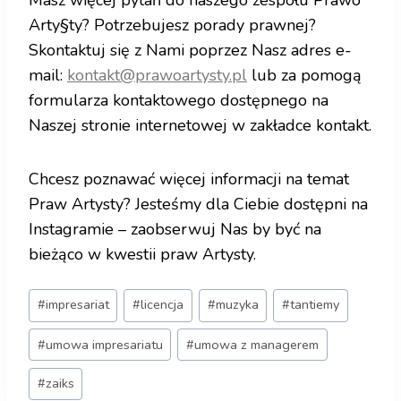
Masz więcej pytań do naszego zespołu Prawo
Arty§ty? Potrzebujesz porady prawnej?
Skontaktuj się z Nami poprzez Nasz adres e-
mail:
kontakt@prawoartysty.pl
lub za pomogą
formularza kontaktowego dostępnego na
Naszej stronie internetowej w zakładce kontakt.
Chcesz poznawać więcej informacji na temat
Praw Artysty? Jesteśmy dla Ciebie dostępni na
Instagramie – zaobserwuj Nas by być na
bieżąco w kwestii praw Artysty.
#
impresariat
#
licencja
#
muzyka
#
tantiemy
#
umowa impresariatu
#
umowa z managerem
#
zaiks